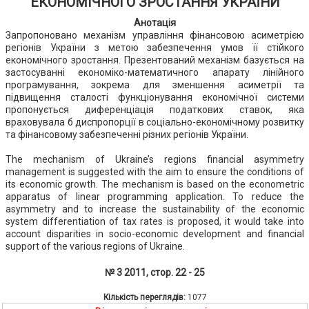
ЕКОНОМІЧНОГО ЗРОСТАННЯ УКРАЇНИ
Анотація
Запропоновано механізм управління фінансовою асиметрією
регіонів України з метою забезпечення умов її стійкого
економічного зростання. Презентований механізм базується на
застосуванні економіко-математичного апарату лінійного
програмування, зокрема для зменшення асиметрії та
підвищення сталості функціонування економічної системи
пропонується диференціація податкових ставок, яка
враховувала б диспропорції в соціально-економічному розвитку
та фінансовому забезпеченні різних регіонів України.
The mechanism of Ukraine’s regions financial asymmetry
management is suggested with the aim to ensure the conditions of
its economic growth. The mechanism is based on the econometric
apparatus of linear programming application. To reduce the
asymmetry and to increase the sustainability of the economic
system differentiation of tax rates is proposed, it would take into
account disparities in socio-economic development and financial
support of the various regions of Ukraine.
№ 3 2011, стор. 22 - 25
Кількість переглядів:
1077