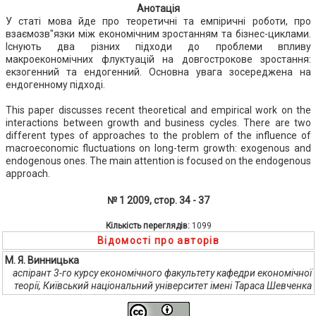
Анотація
У статі мова йде про теоретичні та емпіричні роботи, про
взаємозв"язки між економічним зростанням та бізнес-циклами.
Існують два різних підходи до проблеми впливу
макроекономічних флуктуацій на довгострокове зростання:
екзогенний та ендогенний. Основна увага зосереджена на
ендогенному підході.
This paper discusses recent theoretical and empirical work on the
interactions between growth and business cycles. There are two
different types of approaches to the problem of the influence of
macroeconomic fluctuations on long-term growth: exogenous and
endogenous ones. The main attention is focused on the endogenous
approach.
№ 1 2009, стор. 34 - 37
Кількість переглядів:
1099
Відомості про авторів
М. Я. Винницька
аспірант 3-го курсу економічного факультету кафедри економічної
теорії, Київський національний університет імені Тараса Шевченка