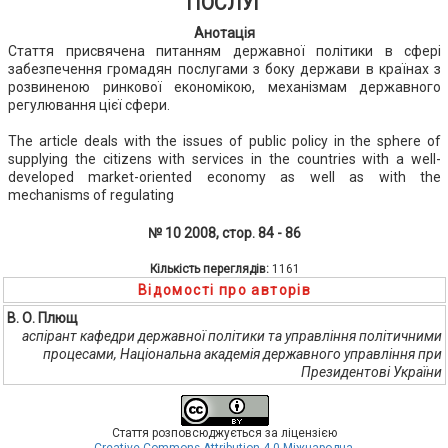
ПОСЛУГ
Анотація
Стаття присвячена питанням державної політики в сфері
забезпечення громадян послугами з боку держави в країнах з
розвиненою ринкової економікою, механізмам державного
регулювання цієї сфери.
The article deals with the issues of public policy in the sphere of
supplying the citizens with services in the countries with a well-
developed market-oriented economy as well as with the
mechanisms of regulating
№ 10 2008, стор. 84 - 86
Кількість переглядів:
1161
Відомості про авторів
В. О. Плющ
аспірант кафедри державної політики та управління політичними
процесами, Національна академія державного управління при
Президентові України
Стаття розповсюджується за ліцензією
Creative Commons Attribution 4.0 Міжнародна
.